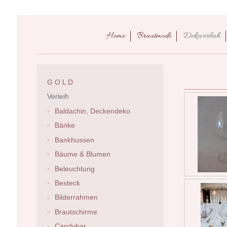
Home
Brautmode
Dekoverleih
G O L D
Verleih
Baldachin, Deckendeko
Bänke
Bankhussen
Bäume & Blumen
Beleuchtung
Besteck
Bilderrahmen
Brautschirme
Candybar