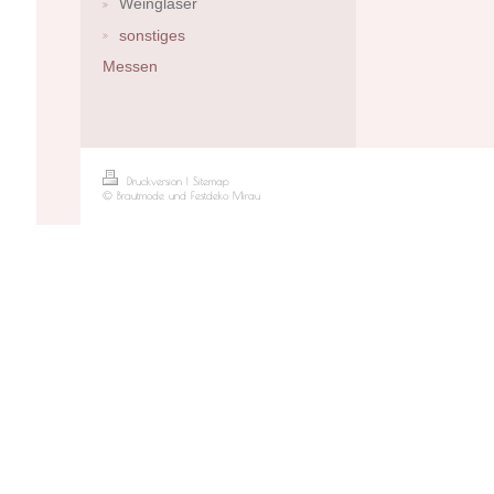
Weingläser
sonstiges
Messen
Druckversion
|
Sitemap
© Brautmode und Festdeko Mirau